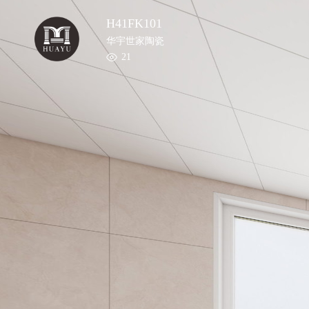
H41FK101
华宇世家陶瓷
21