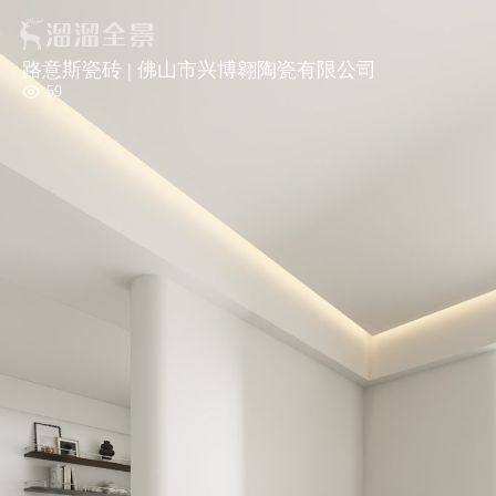
路意斯瓷砖 | 佛山市兴博翱陶瓷有限公司
59