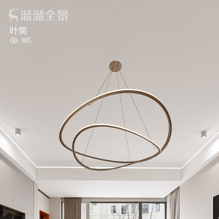
叶简
305